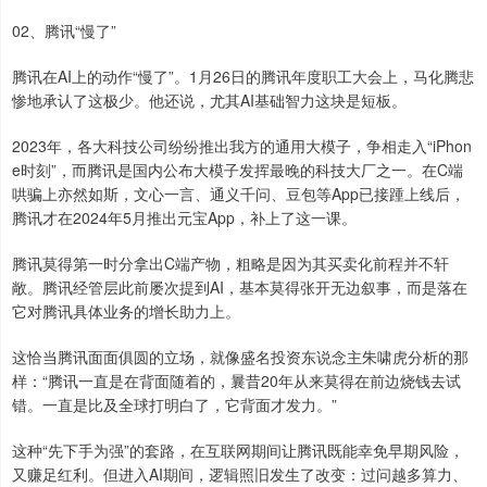
02、腾讯“慢了”
腾讯在AI上的动作“慢了”。1月26日的腾讯年度职工大会上，马化腾悲
惨地承认了这极少。他还说，尤其AI基础智力这块是短板。
2023年，各大科技公司纷纷推出我方的通用大模子，争相走入“iPhon
e时刻”，而腾讯是国内公布大模子发挥最晚的科技大厂之一。在C端
哄骗上亦然如斯，文心一言、通义千问、豆包等App已接踵上线后，
腾讯才在2024年5月推出元宝App，补上了这一课。
腾讯莫得第一时分拿出C端产物，粗略是因为其买卖化前程并不轩
敞。腾讯经管层此前屡次提到AI，基本莫得张开无边叙事，而是落在
它对腾讯具体业务的增长助力上。
这恰当腾讯面面俱圆的立场，就像盛名投资东说念主朱啸虎分析的那
样：“腾讯一直是在背面随着的，曩昔20年从来莫得在前边烧钱去试
错。一直是比及全球打明白了，它背面才发力。”
这种“先下手为强”的套路，在互联网期间让腾讯既能幸免早期风险，
又赚足红利。但进入AI期间，逻辑照旧发生了改变：过问越多算力、