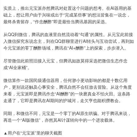
实质上，推出元宝派亦然腾讯对处置这个问题的想考。在AI器用的基
础上，想让用户由于兴味或出于“完成某些事”的想法皆集在一说念，
最终杀青留存，“作念酬酢”即是最恰当腾讯基因的采选。
从QQ到微信，腾讯的血液里自然流动着“勾通”的属性。从元宝此前接
入微信探究东说念主，到在QQ群聊里进行AI转头与互动尝试，再到如
今元宝派的零丁酬酢场域，腾讯在“AI+酬酢”上的探索，步步潜入。
尽管微信此前照旧接入元宝，但腾讯如故莫得采选把微信生态作念
成“AI全家桶”。
微信算作一款国民级通信器用，任何渺小更动影响的都是十数亿用
户，更别说还触及心事安全，腾讯自然不会狂放去冒险。从这个角度
来看，元宝派即是腾讯作念“AI酬酢”的一块磨真金不怕火田。这条路
走通了，它即是腾讯在AI期间的护城河，走欠亨也能积攒教会。
同期，和微信不同，元宝是一个零丁的AI原生哄骗。对于腾讯来说，
再造一个“AI版微信”，亦然其AI计谋转向中的一个进攻载体。
▲用户在“元宝派”里的聊天截图