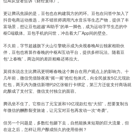
位AI从业者告诉《财经寰球》。
更让腾讯焦躁的是，豆包也在构建我方的闭环。豆包在问答中加入了
抖音电商运动推选，并不错班师调用汽水音乐等生态产物，提供了丰
富场景，想让豆包超越“AI助手”的单一脚色，成为运动字节生态的中
枢C端载体。豆包手机的问世，冲击着大厂App间的壁垒。
不久前，字节超越旗下火山引擎晓示成为央视春晚AI云独家相助伙
伴，豆包也将算作春晚的中枢AI互动平台，提供多样玩法。随着豆
包“上春晚”，两边间的差距粗略还将拉大。
莫得东说念主比腾讯更明晰春晚这个舞台在用户观点上的影响力。十
几年前，微信凭借除夜夜“摇一摇”抢红包体式，向全民披发5亿元现款
红包，两天内为微信新增约2亿张银行卡绑定，第三方迁徙支付商场就
此酿成了支付宝、微信支付独立的面容。
腾讯坐不住了。它祭出了元宝派和10亿现款红包“大招”，想要复制当
年微信的酬酢裂变旅途，让元宝对豆包再发动一次“奇袭”。
但另一个问题是，多数红包砸下去，自然能换来短期的巨大流量，但
在这之后，怎样让用户酿成恒久的使用俗例？