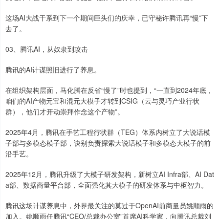
这场AI大战干系到下一个期间巨头们的庆幸，已守秘许腾讯再“慢”下
去了。
03、腾讯AI，从奴隶到攻击
腾讯的AI计谋照旧进行了养息。
在组织架构层面，马化腾在反省“慢了”时也提到，“一直到2024年底，
咱们的AI产物元宝和混元大模子才转到CSIG（云与灵巧产业行状
群），他们才开动崇拜作念这个产物”。
2025年4月，腾讯在手艺工程行状群（TEG）体系内树立了大说话模
子部与多模态模子部，诀别负责探索大说话模子和多模态大模子的前
沿手艺。
2025年12月，腾讯升级了大模子研发架构，新树立AI Infra部、AI Dat
a部、数据商量平台部，全面强化其大模子的研发体系与中枢智力。
腾讯这场计谋养息中，外界最关注的莫过于OpenAI前商量员姚顺雨的
加入。姚顺雨任腾讯“CEO/总裁办公室”首席AI科学家，向腾讯总裁刘