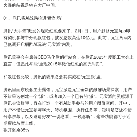
火暴的歧视足够在大厂中间。
01、腾讯将AI战局拉进“酬酢场”
腾讯“大手笔”派发的现款红包要来了。2月1日，用户赶赴元宝App即
有契机参与中分现款红包，披发总数高达10亿元。此前，元宝App内
已低调开启酬酢AI玩法“元宝派”内测。
腾讯董事会主席兼CEO马化腾躬行站台，在腾讯2025年度职工大会上
直言，但愿此举能“重现2015年微信红包的高光时刻”。
和发红包比较，腾讯的委果贪念其实藏在“元宝派”里。
腾讯里面东说念主士露馅，元宝派是元宝全新的酬酢场景探索，用户
不错采选创建一个“派”，或者加入一个已有的“派”。元宝派的灵感源于
腾讯会议群聊，旨在打造一个有AI助手参与的用户酬酢空间。其中，
用户不错让元宝参与聊天、转机氛围、执行任务等，独特是它还不错
分享屏幕，以及邀请好友“一说念看、一说念听”，这些功能都将于近
期赓续灰度上线。
张开剩余85%