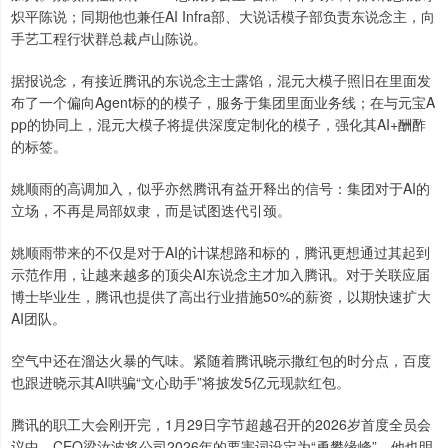
炽平陈说；同期他也兼任AI Infra部、大说话模子部负责东说念主，向
手艺工程行状群总裁卢山陈说。
据报说念，有接近腾讯的东说念主士露馅，混元大模子照旧在里面发
布了一个偏向Agent标的的模子，服务于集团里面业务线；在与元宝A
pp的协同上，混元大模子将提供深度定制化的模子，强化其AI+酬酢
的标签。
姚顺雨的高调加入，似乎亦然腾讯有益开释出的信号：集团对于AI的
立场，不再是局部奴隶，而是试图迭代引颈。
姚顺雨带来的不仅是对于AI的计谋想路和标的，腾讯更想通过其起到
示范作用，让越来越多的顶尖AI东说念主才加入腾讯。对于关联应届
博士毕业生，腾讯也提供了高出行业措施50%的薪资，以期快速扩大
AI团队。
空气中还在溜达火暴的气味。紧随着腾讯晓示撒红包的时分点，百度
也跟进晓示其AI哄骗“文心助手”将披发5亿元现款红包。
腾讯的职工大会刚开完，1月29日字节超越召开的2026岁首度全员会
议中，CEO梁汝波将公司2026年的要害词设定为“勇攀缘峰”。他也明