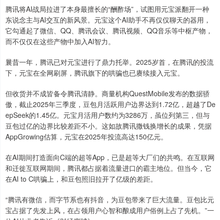
腾讯将AI战局拉进了本身最擅长的“酬酢场”，试图用元宝派翻开一种
东说念主与AI交互的新风景。元宝这个AI助手不再仅仅聊天的器用，
它勾通起了微信、QQ、腾讯会议、腾讯视频、QQ音乐等中枢产物，
而不仅仅在这些产物中加入AI智力。
曩昔一年，腾讯已对元宝进行了鼎力托举。2025岁首，在腾讯的投流
下，元宝在全网刷屏，腾讯旗下的哄骗也已赓续接入元宝。
但收货并不成皆备令腾讯清静。商量机构QuestMobile发布的数据骄
傲，截止2025年三季度，豆包月活跃用户边界达到1.72亿，超越了De
epSeek的1.45亿。元宝月活用户数约为3286万，虽位列第三，但与
豆包过亿的边界比较差距不小。这如故腾讯撒钱换增长的成果，凭据
AppGrowing估算，元宝在2025年投流高达150亿元。
在AI期间打造面向C端的超等App，已是超等大厂们的共鸣。在互联网
和迁徙互联网期间，腾讯都占据着流量进口的霸主地位。但当今，它
在AI to C哄骗上，和豆包照旧拉开了亿级的差距。
“腾讯有微信，而字节系也有抖音，为豆包带来了巨大流量。豆包比元
宝占据了先发上风，在占领用户心智和酿成用户俗例上占了先机。”一