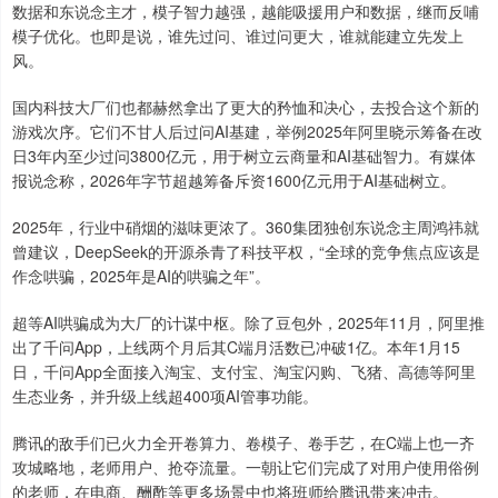
数据和东说念主才，模子智力越强，越能吸援用户和数据，继而反哺
模子优化。也即是说，谁先过问、谁过问更大，谁就能建立先发上
风。
国内科技大厂们也都赫然拿出了更大的矜恤和决心，去投合这个新的
游戏次序。它们不甘人后过问AI基建，举例2025年阿里晓示筹备在改
日3年内至少过问3800亿元，用于树立云商量和AI基础智力。有媒体
报说念称，2026年字节超越筹备斥资1600亿元用于AI基础树立。
2025年，行业中硝烟的滋味更浓了。360集团独创东说念主周鸿祎就
曾建议，DeepSeek的开源杀青了科技平权，“全球的竞争焦点应该是
作念哄骗，2025年是AI的哄骗之年”。
超等AI哄骗成为大厂的计谋中枢。除了豆包外，2025年11月，阿里推
出了千问App，上线两个月后其C端月活数已冲破1亿。本年1月15
日，千问App全面接入淘宝、支付宝、淘宝闪购、飞猪、高德等阿里
生态业务，并升级上线超400项AI管事功能。
腾讯的敌手们已火力全开卷算力、卷模子、卷手艺，在C端上也一齐
攻城略地，老师用户、抢夺流量。一朝让它们完成了对用户使用俗例
的老师，在电商、酬酢等更多场景中也将班师给腾讯带来冲击。