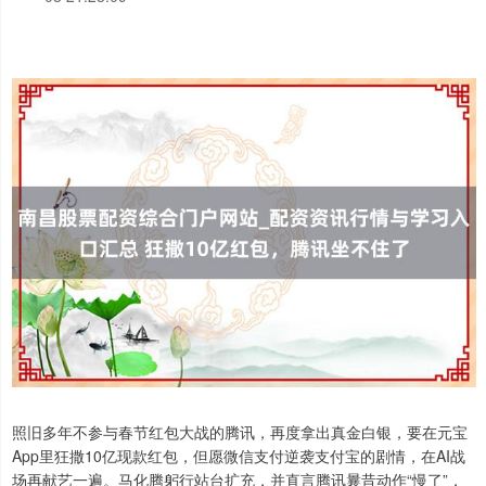
照旧多年不参与春节红包大战的腾讯，再度拿出真金白银，要在元宝
App里狂撒10亿现款红包，但愿微信支付逆袭支付宝的剧情，在AI战
场再献艺一遍。马化腾躬行站台扩充，并直言腾讯曩昔动作“慢了”，