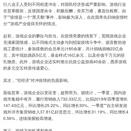
行八业王人受到不同程度冲击，对国民经济形成严重影响。游戏行业
在贫寒眼前，反馈国度命令，积极应酬，舍弃万难，遴选住检察。由
于**疫情是一个“黑天鹅”事件，影响极为深入，在此我率先归纳疫情时
分**游戏产业值得关怀的情况。
起初，游戏企业的攀扯与担当。在疫情突袭的情形下，宽阔游戏企业
充满家国情感，以不同格式主动参与到招架疫情斗争中。据音数协游
戏工委统计，参加搭救的会员单元计80余家，共计捐钱捐物22亿余
元，其中现款跳跃5亿元，基金样式16亿余元，以及价值千万元的驻
扎物质。此外，游戏企业还实时推出抗疫公益游戏40余款，愚弄游戏
的多元交互特质传递爱心。
其次，“宅经济”对冲疫情的负面影响。
面临贫寒，游戏企业以变应变，趁势而为。据统计，一季度，国内游
戏市集稳中有升，履行营销收入732.03亿元，比拟2019年四季度增长
147.43亿元，环比增长25.22%，同比增长30%。一季度**自主研发游
戏外洋市集营销收入37.81亿好意思元，环比增长31.19%，同比增长4
0.56%，连续保握较高增速。
第三，疫情下的机遇和挑战