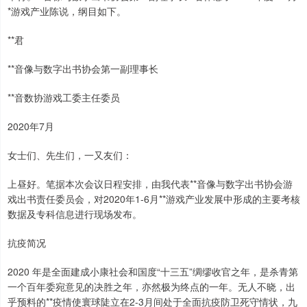
*游戏产业陈说，纲目如下。
**君
**音像与数字出书协会第一副理事长
**音数协游戏工委主任委员
2020年7月
女士们、先生们，一又友们：
上昼好。笔据本次会议日程安排，由我代表**音像与数字出书协会游
戏出书责任委员会，对2020年1-6月**游戏产业发展中形成的主要考核
数据及专科信息进行现场发布。
抗疫简况
2020 年是全面建成小康社会和国度“十三五”绸缪收官之年，是杀青第
一个百年委宛意见的决胜之年，亦然极为终点的一年。无人不晓，出
乎预料的**疫情使寰球陡立在2-3月间处于全面抗疫防卫死守情状，九