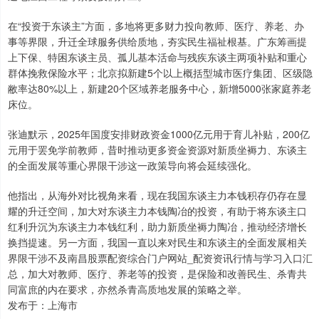
在“投资于东谈主”方面，多地将更多财力投向教师、医疗、养老、办
事等界限，升迁全球服务供给质地，夯实民生福祉根基。广东筹画提
上下保、特困东谈主员、孤儿基本活命与残疾东谈主两项补贴和重心
群体挽救保险水平；北京拟新建5个以上概括型城市医疗集团、区级隐
敝率达80%以上，新建20个区域养老服务中心，新增5000张家庭养老
床位。
张迪默示，2025年国度安排财政资金1000亿元用于育儿补贴，200亿
元用于罢免学前教师，昔时推动更多资金资源对新质坐褥力、东谈主
的全面发展等重心界限干涉这一政策导向将会延续强化。
他指出，从海外对比视角来看，现在我国东谈主力本钱积存仍存在显
耀的升迁空间，加大对东谈主力本钱陶冶的投资，有助于将东谈主口
红利升沉为东谈主力本钱红利，助力新质坐褥力陶冶，推动经济增长
换挡提速。另一方面，我国一直以来对民生和东谈主的全面发展相关
界限干涉不及南昌股票配资综合门户网站_配资资讯行情与学习入口汇
总，加大对教师、医疗、养老等的投资，是保险和改善民生、杀青共
同富庶的内在要求，亦然杀青高质地发展的策略之举。
发布于：上海市