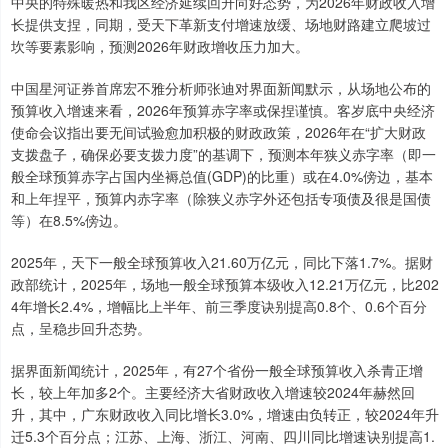
中央的特殊暖热和我区经济延续回升向好态势，为2026年财政收入增
长提供支捏，同期，受天下革新支付增速放缓、场地财路建立爬坡过
坎等要素影响，预测2026年财政增收压力加大。
中国星河证券首席宏不雅分析师张迪对界面新闻默示，从场地公布的
预算收入增速来看，2026年预算赤字率或保捏谨慎。客岁底中央经济
使命会议指出要无间试验愈加积极的财政政策，2026年在“扩大财政
支拨盘子，确保必要支拨力度”的基调下，预测本年狭义赤字率（即一
般全球预算赤字占国内坐褥总值(GDP)的比重）或在4.0%傍边，基本
和上年捏平，预算内赤字率（除狭义赤字外还包括专项债及很是国债
等）在8.5%傍边。
2025年，天下一般全球预算收入21.60万亿元，同比下落1.7%。据财
政部统计，2025年，场地一般全球预算本级收入12.21万亿元，比202
4年增长2.4%，增幅比上半年、前三季度诀别提高0.8个、0.6个百分
点，呈稳步回升态势。
据界面新闻统计，2025年，有27个省份一般全球预算收入杀青正增
长，较上年加多2个。主要经济大省财政收入增速较2024年赫然回
升，其中，广东财政收入同比增长3.0%，增速由负转正，较2024年升
迁5.3个百分点；江苏、上海、浙江、河南、四川同比增速诀别提高1.