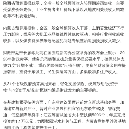
陕西省预算禀报默示，全省一般全球预算收入较预期筹画短收，主要
受煤炭价钱走低、工业坐褥者出厂价钱下落以及地皮相关税收大幅减
收等不利要素影响。
内蒙古预算禀报称，全区一般全球预算收入下落，主淌若受经济下行
压力影响，煤炭等大批工业品价钱捏续低位驱动，相关行业税收减收
较多，以及煤炭资源界限违纪监犯问题专项整治追损挽损收入减少。
财政部副部长廖岷此前在国务院新闻办公室举办的发布会上默示，20
26年财政赤字、债务总范畴和支拨总量将保捏必要水平，确保总体支
拨力度“只增不减”、重心界限保险“只强不弱”。更多的财政资金用在提
振奢靡、投资于东谈主、民生保险等方面，多渠谈加多住户收入。
从31个省级政府预算禀报来看，强化支拨保险、统筹鼓动“投资于
物”与“投资于东谈主”概括勾通是财政发力的主要标的。
在基建和紧要技俩方面，广东省建议限度超前建立新式基础身手，加
速建立与新兴产业、昔时产业发展相相宜的无东谈主驾驶、智谋交
通、低空起降等身手；江西筹画试验省大中型技俩5296个，年度完成
投资约1.1万亿元，力图鄱阳湖水利关节工程、内蒙古腾格里沙漠基地
送电江西工程等紧要技俩开工。