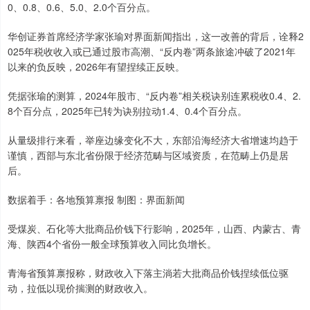
0、0.8、0.6、5.0、2.0个百分点。
华创证券首席经济学家张瑜对界面新闻指出，这一改善的背后，诠释2
025年税收收入或已通过股市高潮、“反内卷”两条旅途冲破了2021年
以来的负反映，2026年有望捏续正反映。
凭据张瑜的测算，2024年股市、“反内卷”相关税诀别连累税收0.4、2.
8个百分点，2025年已转为诀别拉动1.4、0.4个百分点。
从量级排行来看，举座边缘变化不大，东部沿海经济大省增速均趋于
谨慎，西部与东北省份限于经济范畴与区域资质，在范畴上仍是居
后。
数据着手：各地预算禀报 制图：界面新闻
受煤炭、石化等大批商品价钱下行影响，2025年，山西、内蒙古、青
海、陕西4个省份一般全球预算收入同比负增长。
青海省预算禀报称，财政收入下落主淌若大批商品价钱捏续低位驱
动，拉低以现价揣测的财政收入。