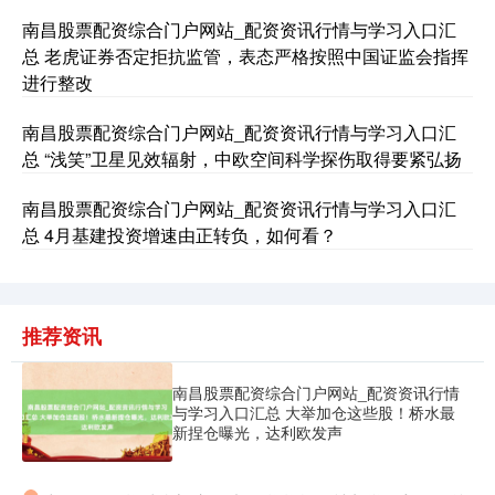
南昌股票配资综合门户网站_配资资讯行情与学习入口汇
总 老虎证券否定拒抗监管，表态严格按照中国证监会指挥
进行整改
南昌股票配资综合门户网站_配资资讯行情与学习入口汇
总 “浅笑”卫星见效辐射，中欧空间科学探伤取得要紧弘扬
国债指数
229.60
+0.00
0.00%
南昌股票配资综合门户网站_配资资讯行情与学习入口汇
总 4月基建投资增速由正转负，如何看？
推荐资讯
南昌股票配资综合门户网站_配资资讯行情
期指IC0
7700.60
-30.40
-0.39%
与学习入口汇总 大举加仓这些股！桥水最
新捏仓曝光，达利欧发声