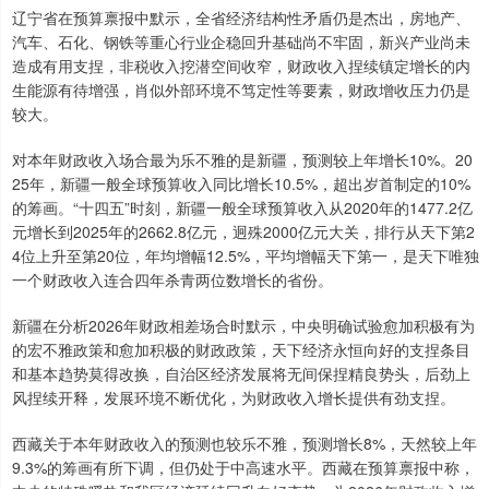
辽宁省在预算禀报中默示，全省经济结构性矛盾仍是杰出，房地产、
汽车、石化、钢铁等重心行业企稳回升基础尚不牢固，新兴产业尚未
造成有用支捏，非税收入挖潜空间收窄，财政收入捏续镇定增长的内
生能源有待增强，肖似外部环境不笃定性等要素，财政增收压力仍是
较大。
对本年财政收入场合最为乐不雅的是新疆，预测较上年增长10%。20
25年，新疆一般全球预算收入同比增长10.5%，超出岁首制定的10%
的筹画。“十四五”时刻，新疆一般全球预算收入从2020年的1477.2亿
元增长到2025年的2662.8亿元，迥殊2000亿元大关，排行从天下第2
4位上升至第20位，年均增幅12.5%，平均增幅天下第一，是天下唯独
一个财政收入连合四年杀青两位数增长的省份。
新疆在分析2026年财政相差场合时默示，中央明确试验愈加积极有为
的宏不雅政策和愈加积极的财政政策，天下经济永恒向好的支捏条目
和基本趋势莫得改换，自治区经济发展将无间保捏精良势头，后劲上
风捏续开释，发展环境不断优化，为财政收入增长提供有劲支捏。
西藏关于本年财政收入的预测也较乐不雅，预测增长8%，天然较上年
9.3%的筹画有所下调，但仍处于中高速水平。西藏在预算禀报中称，