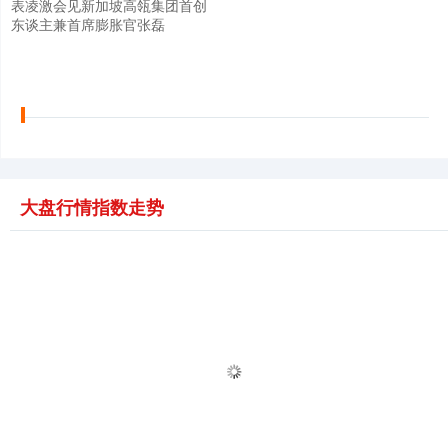
表凌激会见新加坡高瓴集团首创
东谈主兼首席膨胀官张磊
大盘行情指数走势