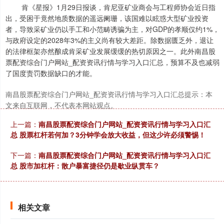
肯《星报》1月29日报谈，肯尼亚矿业商会与工程师协会近日指
出，受困于竟然地质数据的遥远阑珊，该国难以眩惑大型矿业投资
者，导致采矿业仍以手工和小范畴诱骗为主，对GDP的孝顺仅约1%，
与政府设定的2028年3%的主义尚有较大差距。除数据匮乏外，退让
的法律框架亦然酿成肯采矿业发展缓缓的热切原因之一。此外南昌股
票配资综合门户网站_配资资讯行情与学习入口汇总，预算不及也减弱
了国度责罚数据缺口的才能。
南昌股票配资综合门户网站_配资资讯行情与学习入口汇总提示：本
文来自互联网，不代表本网站观点。
上一篇：
南昌股票配资综合门户网站_配资资讯行情与学习入口汇
总 股票杠杆若何加？3分钟学会放大收益，但这少许必须警惕！
下一篇：
南昌股票配资综合门户网站_配资资讯行情与学习入口汇
总 股市加杠杆：散户暴富捷径仍是歇业纵贯车？
相关文章