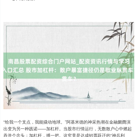
“给我一个支点，我能撬动地球。”阿基米德的神采热潮在金融阛阓演
出变为另一种践诺——加杠杆。当股市行情运行，无数散户心中燃起
吞并个念头：加杠杆，搏一把。这究竟是达成钞票跃迁的“神兵利