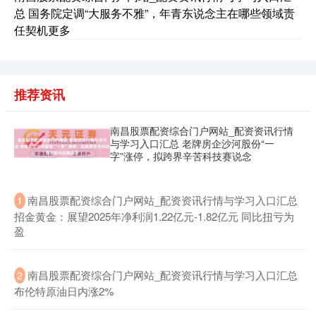
总 国务院定调“大服务不雅”，年青东说念主在哪些领域责
任契机更多
推荐资讯
南昌股票配资综合门户网站_配资资讯行情
与学习入口汇总 老牌房企沙河股份“一
期指IC0
7877.80
+164.40
+2.13%
字”涨停，拟跨界辛苦科技赛说念
​南昌股票配资综合门户网站_配资资讯行情与学习入口汇总
1
招金黄金：展望2025年净利润1.22亿元-1.82亿元 同比扭亏为
盈
​南昌股票配资综合门户网站_配资资讯行情与学习入口汇总
2
布伦特原油日内涨2%
上证综指
3940.04
+39.68
+1.02%