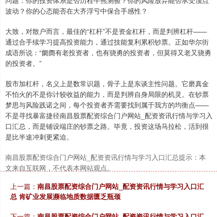
问题：你的投资体系是否历程牛熊测验？你的风险放弃能否承受顶点
波动？你的心态能否在大齐浮亏中保合手感性？
大致，对散户而言，最佳的“杠杆”不是资金杠杆，而是判辨杠杆——
通过合手续学习提高投资能力，通过技能复利累积钞票。正如华尔街
成语所说：“阛阓有老投资者，也有骁勇的投资者，但莫得又老又骁勇
的投资者。”
股市加杠杆，名义上是数常识题，骨子上是东谈主性问题。它磨真金
不怕火的不是你计较收益的能力，而是判辨自身局限的机灵。在钞票
梦思与风险践诺之间，每个投资者齐需要找到属于我方的均衡点——
不是寻找暴富捷径南昌股票配资综合门户网站_配资资讯行情与学习入
口汇总，而是铺设端庄的钞票之路。毕竟，投资这场马拉松，活到很
是比半途冲刺更紧迫。
南昌股票配资综合门户网站_配资资讯行情与学习入口汇总提示：本
文来自互联网，不代表本网站观点。
上一篇：
南昌股票配资综合门户网站_配资资讯行情与学习入口汇
总 肯矿业发展濒临地质数据匮乏瓶颈
下一篇：
南昌股票配资综合门户网站_配资资讯行情与学习入口汇