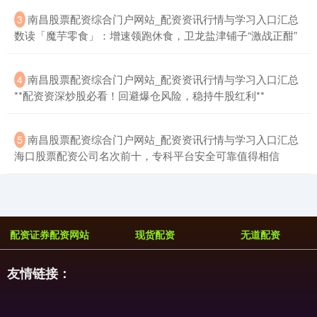
​南昌股票配资综合门户网站_配资资讯行情与学习入口汇总
3
数读「魔芋零食」：增速领跑休食，卫龙盐津铺子“激战正酣”
​南昌股票配资综合门户网站_配资资讯行情与学习入口汇总
4
**配资资深炒股必看！回避爆仓风险，稳持牛股红利**
深证成指
​南昌股票配资综合门户网站_配资资讯行情与学习入口汇总
5
14311.01
+200.89
+1.42%
海口股票配资公司名次前十，专科平台安全可靠值得相信
配资证券配资网站
现货配资
无道配资
友情链接：
沪深300
4694.44
+43.13
+0.93%