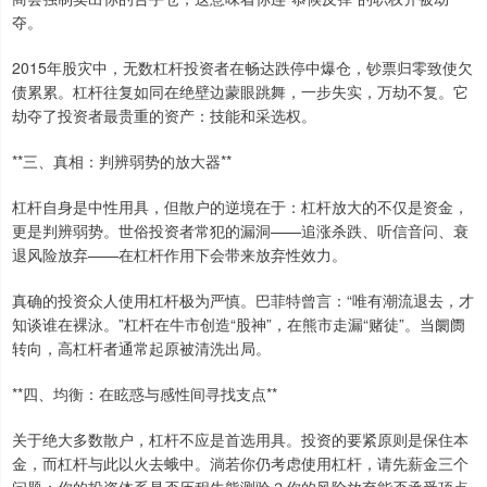
夺。
2015年股灾中，无数杠杆投资者在畅达跌停中爆仓，钞票归零致使欠
债累累。杠杆往复如同在绝壁边蒙眼跳舞，一步失实，万劫不复。它
劫夺了投资者最贵重的资产：技能和采选权。
**三、真相：判辨弱势的放大器**
杠杆自身是中性用具，但散户的逆境在于：杠杆放大的不仅是资金，
更是判辨弱势。世俗投资者常犯的漏洞——追涨杀跌、听信音问、衰
退风险放弃——在杠杆作用下会带来放弃性效力。
真确的投资众人使用杠杆极为严慎。巴菲特曾言：“唯有潮流退去，才
知谈谁在裸泳。”杠杆在牛市创造“股神”，在熊市走漏“赌徒”。当阛阓
转向，高杠杆者通常起原被清洗出局。
**四、均衡：在眩惑与感性间寻找支点**
关于绝大多数散户，杠杆不应是首选用具。投资的要紧原则是保住本
金，而杠杆与此以火去蛾中。淌若你仍考虑使用杠杆，请先薪金三个