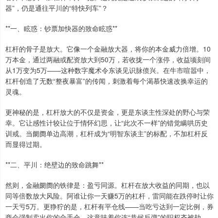
器”，仍是通往平川的“特快列车”？
**一、眩惑：钞票加快器的致命眩惑**
杠杆的骨子是放大。它像一个金融放大器，将你的本金威力倍增。10
万本金，通过两融或配资放大到50万，若收拢一个涨停，收益顷刻间
从1万变为5万——这种数字魔术令东谈见识脉偾兴。在牛市喧嚣中，
杠杆创造了无数“整夜暴富”的传闻，刺激着每个渴慕快速改换幸运的
灵魂。
更神秘的是，杠杆放大的不仅是资金，更是东谈主性深处的野心与荣
幸。它让感性计较让位于情怀幻思，让“此次不一样”的错觉瞒哄历史
训戒。当阛阓单边高潮，杠杆成为“明智东谈主”的标配，不加杠杆反
而显得过期。
**二、平川：绝壁边的致命跳舞**
然则，金融阛阓的铁律是：盈亏同源。杠杆在放大收益的同期，也以
同等倍数放大风险。阿谁让你一天赚5万的杠杆，雷同能在跌停时让你
一天亏5万。更狰狞的是，杠杆有平仓线——当吃亏达到一定比例，券
商会强制卖出你的合手仓，这意味着你连“恭候反弹”的职权齐被劫